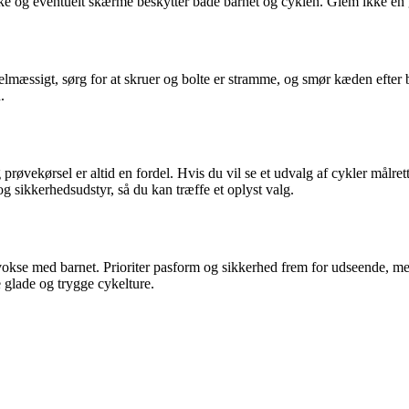
kke og eventuelt skærme beskytter både barnet og cyklen. Glem ikke en 
elmæssigt, sørg for at skruer og bolte er stramme, og smør kæden efter 
.
 prøvekørsel er altid en fordel. Hvis du vil se et udvalg af cykler mål
r og sikkerhedsudstyr, så du kan træffe et oplyst valg.
okse med barnet. Prioriter pasform og sikkerhed frem for udseende, me
e glade og trygge cykelture.