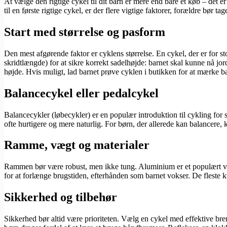
At vælge den rigtige cykel til dit barn er mere end bare et køb – det er
til en første rigtige cykel, er der flere vigtige faktorer, forældre bør t
Start med størrelse og pasform
Den mest afgørende faktor er cyklens størrelse. En cykel, der er for sto
skridtlængde) for at sikre korrekt sadelhøjde: barnet skal kunne nå jo
højde. Hvis muligt, lad barnet prøve cyklen i butikken for at mærke b
Balancecykel eller pedalcykel
Balancecykler (løbecykler) er en populær introduktion til cykling for
ofte hurtigere og mere naturlig. For børn, der allerede kan balancere,
Ramme, vægt og materialer
Rammen bør være robust, men ikke tung. Aluminium er et populært valg
for at forlænge brugstiden, efterhånden som barnet vokser. De fleste 
Sikkerhed og tilbehør
Sikkerhed bør altid være prioriteten. Vælg en cykel med effektive bre