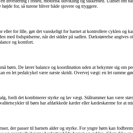
 en investering i frihed, motorisk udvikling og sikkerhed. Uanset om barn
age højde for, så turene bliver både sjovere og tryggere.
r eller for lille, gør det vanskeligt for barnet at kontrollere cyklen og
rden med fodspidserne, når det sidder på sadlen. Dækstørrelse angives o
alance og komfort.
 små børn. De lærer balance og koordination uden at bekymre sig om ped
 kan en let pedalcykel være næste skridt. Overvej vægt: en let ramme gø
, fordi det kombinerer styrke og lav vægt. Stålrammer kan være stærke
kvalitetscykler til børn har afdækkede kæder eller kædeskærme for at min
mser, der passer til barnets alder og styrke. For yngre børn kan fodbre