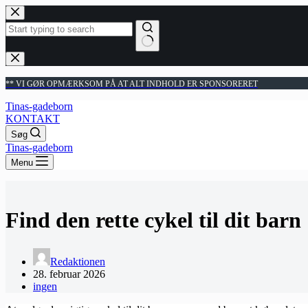
Fortsæt
til
indhold
Ingen
resultater
** VI GØR OPMÆRKSOM PÅ AT ALT INDHOLD ER SPONSORERET
Tinas-gadeborn
KONTAKT
Søg
Tinas-gadeborn
Menu
Find den rette cykel til dit barn
Redaktionen
28. februar 2026
ingen