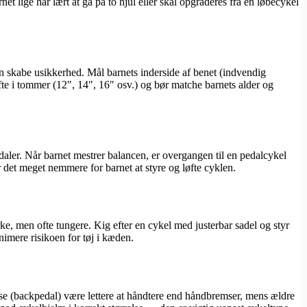
et lige har lært at gå på to hjul eller skal opgraderes fra en løbecykel
 kan skabe usikkerhed. Mål barnets inderside af benet (indvendig
fte i tommer (12″, 14″, 16″ osv.) og bør matche barnets alder og
aler. Når barnet mestrer balancen, er overgangen til en pedalcykel
r det meget nemmere for barnet at styre og løfte cyklen.
, men ofte tungere. Kig efter en cykel med justerbar sadel og styr
imere risikoen for tøj i kæden.
mse (backpedal) være lettere at håndtere end håndbremser, mens ældre