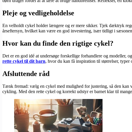
børn drager fordel af at lære at bruge håndbremser. Reflekser, en klo
Pleje og vedligeholdelse
En velholdt cykel holder længere og er mere sikker. Tjek dæktryk reg
årseftersyn, hvilket kan være en god investering, især tidligt i sæsonen
Hvor kan du finde den rigtige cykel?
Det er en god idé at undersøge forskellige forhandlere og modeller, og
rette cykel til dit barn
, hvor du kan få inspiration til størrelser, type
Afsluttende råd
Tænk fremad: vælg en cykel med mulighed for justering, så den kan v
cykling. Med den rette cykel og korrekt udstyr er barnet klar til mang