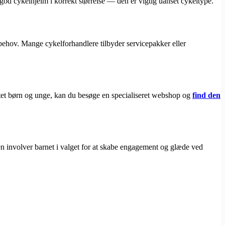
god cykelhjelm i korrekt størrelse — den er vigtig uanset cykeltype.
behov. Mange cykelforhandlere tilbyder servicepakker eller
rettet børn og unge, kan du besøge en specialiseret webshop og
find den
n involver barnet i valget for at skabe engagement og glæde ved